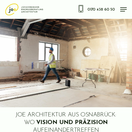
Skip
Men
0170 438 60 50
to
main
content
JOE ARCHITEKTUR AUS OSNABRÜCK:
WO
VISION UND PRÄZISION
AUFEINANDERTREFFEN